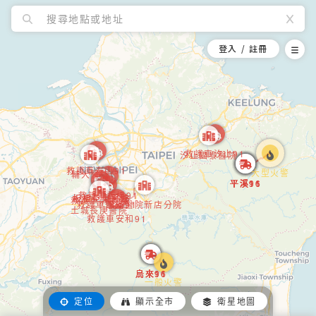
搜尋
X
登入 / 註冊
選
救護車
醫院
救護車
醫院
火警
救護車汐止91
汐止國泰醫院
消防車
消防車
消防車
消防車
消防車
消防車
救護車泰山91
大型火警
輔大醫院
救護車
醫院
醫院
救護車
醫院
平溪11
平溪16
平溪91
平溪11
平溪16
平溪91
救護車
醫院
救護車板橋91
板橋亞東醫院
板橋亞東醫院
救護車
救護車清水92
救護車國光91
慈濟醫院新店分院
土城長庚醫院
救護車安和91
消防車
消防車
消防車
消防車
火警
烏來16
烏來91
烏來91
烏來16
一般火警
中心
顯示全市
圖層
定位
顯示全市
衛星地圖