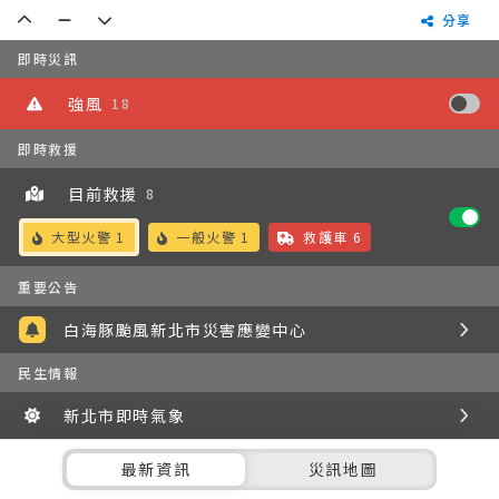
分享
分享
向上
減號
向下
即時災訊
災害
強風
18
即時救援
地圖
目前救援
8
火警
火警
救護車
大型火警
1
一般火警
1
救護車
6
重要公告
重要公告
向
白海豚颱風新北市災害應變中心
民生情報
太陽
向
新北市即時氣象
:::
水情
向
即時水情
最新資訊
災訊地圖